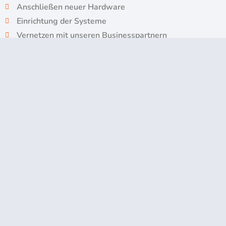
Anschließen neuer Hardware
Einrichtung der Systeme
Vernetzen mit unseren Businesspartnern
Funktionscheck
Gönne deinem Betrieb einen zusätzlichen Manager
schon ab 4,90€ pro Nebenstelle
Professional Voice – Eine Stimme, die
Begeistert
Entscheide selbst, ob eine elektronische Bandstimme
deine Kunden durch das Telefonssystem begleitet…