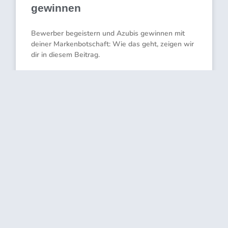
gewinnen
Bewerber begeistern und Azubis gewinnen mit
deiner Markenbotschaft: Wie das geht, zeigen wir
dir in diesem Beitrag.
WEITERLESEN »
März 28, 2022
Ein Kommentar
ZUKUNFT SICHERN - TRADITION ERHALTEN